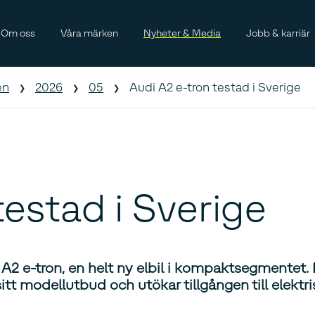
Om oss
Våra märken
Nyheter & Media
Jobb & karriär
en
2026
05
Audi A2 e-tron testad i Sverige
testad i Sverige
 e-tron, en helt ny elbil i kompaktsegmentet. Me
itt modellutbud och utökar tillgången till elekt