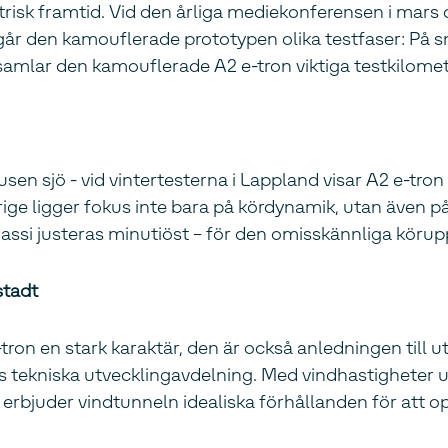
trisk framtid. Vid den årliga mediekonferensen i mars 
r den kamouflerade prototypen olika testfaser: På snö
samlar den kamouflerade A2 e-tron viktiga testkilomet
usen sjö - vid vintertesterna i Lappland visar A2 e-tr
rige ligger fokus inte bara på kördynamik, utan även 
ssi justeras minutiöst – för den omisskännliga körup
stadt
e-tron en stark karaktär, den är också anledningen til
s tekniska utvecklingavdelning. Med vindhastigheter up
rbjuder vindtunneln idealiska förhållanden för att o