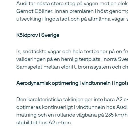
Audi tar nästa stora steg på vägen mot en elek
Gernot Döllner. Innan premiären i höst genomgå
utveckling i Ingolstadt och på allmänna vägar 
Köldprov i Sverige
Is, snötäckta vägar och hala testbanor på en fr
valideringen på en hemlig testplats i norra Sve
Samspelet mellan eldrift, bromssystem och cha
Aerodynamisk optimering i vindtunneln i Ingol
Den karakteristiska taklinjen ger inte bara A2 
optimeras kontinuerligt i vindtunneln hos Audi
mätning och en rullande vägbana på 235 km/h e
stabilitet hos A2 e-tron.