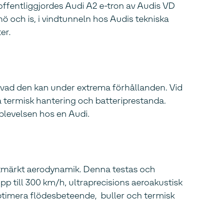
offentliggjordes Audi A2 e-tron av Audis VD
 och is, i vindtunneln hos Audis tekniska
er.
on vad den kan under extrema förhållanden. Vid
på termisk hantering och batteriprestanda.
plevelsen hos en Audi.
l utmärkt aerodynamik. Denna testas och
p till 300 km/h, ultraprecisions aeroakustisk
ptimera flödesbeteende, buller och termisk