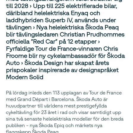
till 2028 › Upp till 225 elektrifierade bilar,
däribland helelektriska Enyaq och
laddhybriden Superb iV, används under
tävlingen › Nya helelektriska Škoda Peaq
blir tävlingsledaren Christian Prudhommes
officiella ”Red Car” på 12 etapper ›
Fyrfaldige Tour de France-vinnaren Chris
Froome blir ny cykelambassadör för Škoda
Auto › Škoda Design har skapat årets
prispokaler inspirerade av designspråket
Modern Solid
På lördag inleds den 113 upplagan av Tour de France
med Grand Départ i Barcelona. Škoda Auto är
huvudpartner till världens mest prestigefyllda
cykeltävling för 23 året i rad och visar samtidigt upp
sina två senaste helelektriska modeller för den breda
publiken – nya Škoda Epiq och märkets nya
flaggskepp Škoda Peaq.