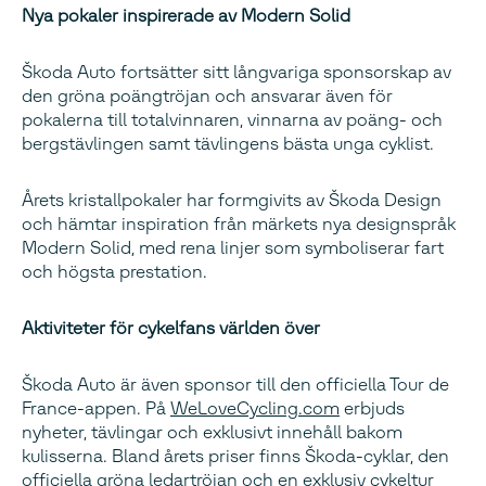
Nya pokaler inspirerade av Modern Solid
Škoda Auto fortsätter sitt långvariga sponsorskap av
den gröna poängtröjan och ansvarar även för
pokalerna till totalvinnaren, vinnarna av poäng- och
bergstävlingen samt tävlingens bästa unga cyklist.
Årets kristallpokaler har formgivits av Škoda Design
och hämtar inspiration från märkets nya designspråk
Modern Solid, med rena linjer som symboliserar fart
och högsta prestation.
Aktiviteter för cykelfans världen över
Škoda Auto är även sponsor till den officiella Tour de
France-appen. På
WeLoveCycling.com
erbjuds
nyheter, tävlingar och exklusivt innehåll bakom
kulisserna. Bland årets priser finns Škoda-cyklar, den
officiella gröna ledartröjan och en exklusiv cykeltur