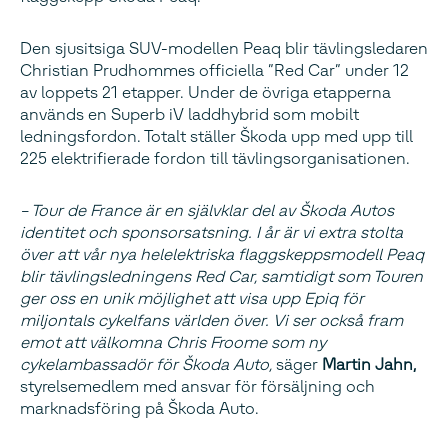
Den sjusitsiga SUV-modellen Peaq blir tävlingsledaren
Christian Prudhommes officiella ”Red Car” under 12
av loppets 21 etapper. Under de övriga etapperna
används en Superb iV laddhybrid som mobilt
ledningsfordon. Totalt ställer Škoda upp med upp till
225 elektrifierade fordon till tävlingsorganisationen.
– Tour de France är en självklar del av Škoda Autos
identitet och sponsorsatsning. I år är vi extra stolta
över att vår nya helelektriska flaggskeppsmodell Peaq
blir tävlingsledningens Red Car, samtidigt som Touren
ger oss en unik möjlighet att visa upp Epiq för
miljontals cykelfans världen över. Vi ser också fram
emot att välkomna Chris Froome som ny
cykelambassadör för Škoda Auto,
säger
Martin Jahn,
styrelsemedlem med ansvar för försäljning och
marknadsföring på Škoda Auto.