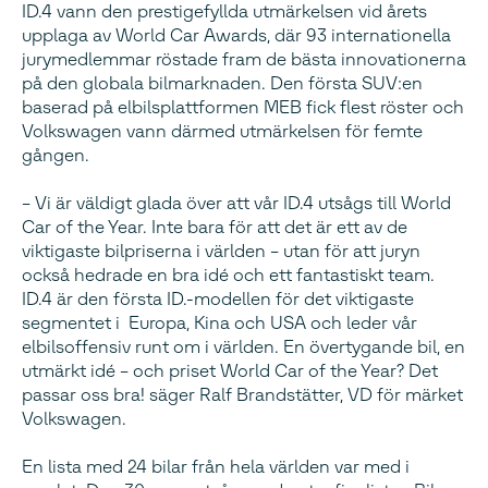
ID.4 vann den prestigefyllda utmärkelsen vid årets
upplaga av World Car Awards, där 93 internationella
jurymedlemmar röstade fram de bästa innovationerna
på den globala bilmarknaden. Den första SUV:en
baserad på elbilsplattformen MEB fick flest röster och
Volkswagen vann därmed utmärkelsen för femte
gången.
– Vi är väldigt glada över att vår ID.4 utsågs till World
Car of the Year. Inte bara för att det är ett av de
viktigaste bilpriserna i världen – utan för att juryn
också hedrade en bra idé och ett fantastiskt team.
ID.4 är den första ID.-modellen för det viktigaste
segmentet i Europa, Kina och USA och leder vår
elbilsoffensiv runt om i världen. En övertygande bil, en
utmärkt idé – och priset World Car of the Year? Det
passar oss bra! säger Ralf Brandstätter, VD för märket
Volkswagen.
En lista med 24 bilar från hela världen var med i