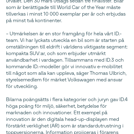
urvalet. Den 30 mars utsågs sedan tre finalister. Bilar
som är berättigade till World Car of the Year måste
tillverkas i minst 10 000 exemplar per år och erbjudas
på minst två kontinenter.
– Utmärkelsen är en stor framgång för hela vårt ID.-
team. Vi har lyckats utveckla en bil som är starten på
omställningen till eldrift i världens viktigaste segment:
kompakta SUV:ar, och som erbjuder utmärkt
användbarhet i vardagen. Tillsammans med ID.3 och
kommande ID.-modeller gör vi innovativ e-mobilitet
till något som alla kan uppleva, säger Thomas Ulbrich,
styrelsemedlem för märket Volkswagen med ansvar
för utveckling.
Bilarna poängsätts i flera kategorier och juryn gav ID.4
höga poäng för miljö, säkerhet, betydelse för
marknaden och innovationer. Ett exempel på
innovation är den digitala head-up-displayen med
förstärkt verklighet (AR) som är standardutrustning i
toppversionerna. Information projiceras i förarens