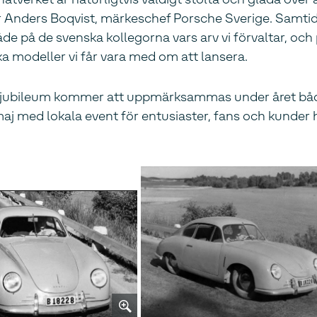
er Anders Boqvist, märkeschef Porsche Sverige. Samtidi
både på de svenska kollegorna vars arv vi förvaltar, och
a modeller vi får vara med om att lansera.
-årsjubileum kommer att uppmärksammas under året b
j med lokala event för entusiaster, fans och kunder