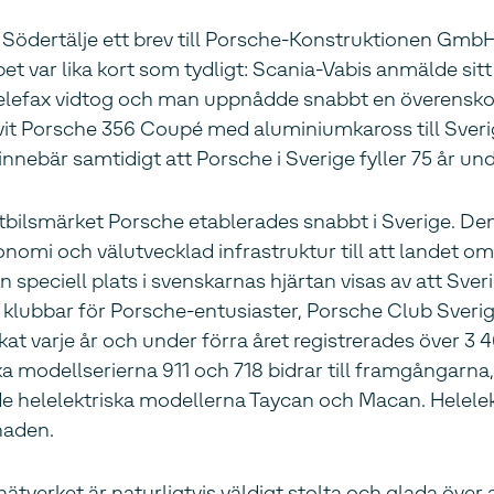
 Södertälje ett brev till Porsche-Konstruktionen GmbH 
var lika kort som tydligt: Scania-Vabis anmälde sitt 
h telefax vidtog och man uppnådde snabbt en överens
it Porsche 356 Coupé med aluminiumkaross till Sverige.
nnebär samtidigt att Porsche i Sverige fyller 75 år un
rtbilsmärket Porsche etablerades snabbt i Sverige. D
nomi och välutvecklad infrastruktur till att landet o
speciell plats i svenskarnas hjärtan visas av att Sveri
a klubbar för Porsche-entusiaster, Porsche Club Sverig
ökat varje år och under förra året registrerades över 3
ka modellserierna 911 och 718 bidrar till framgångarn
helelektriska modellerna Taycan och Macan. Helelektr
naden.
ätverket är naturligtvis väldigt stolta och glada över