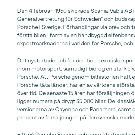
Den 4 februari 1950 skickade Scania-Vabis AB i
Generalvertretung für Schweden” och budskapet 
Porsche i Sverige. Förhandlingar via brev oc
första bilen i form av en handbyggd elfenbensv
exportmarknaderna i världen för Porsche, och i
Det nystartade och för den tiden exotiska spo
inom motorsport, samtidigt bidrog en stark eko
Porsche. Att Porsche genom bilhistorien haft en 
Porsche-täta länder, har en av världens störst
över tid. De senaste 15 åren har försäljningen 
ligger numera på drygt 35 000 bilar. De klassis
versionerna av Cayenne och Panamera, samt de 
procent av försäljningen på den svenska mark
− Vi på Porsche Sverige och inom återförsäljarn