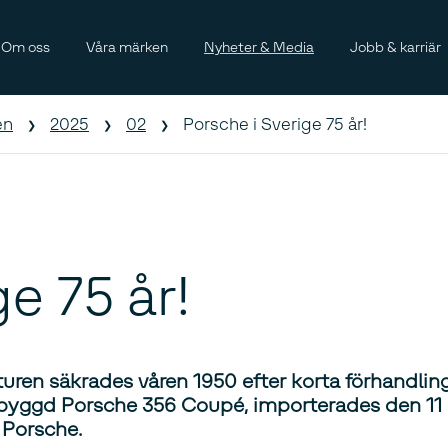
Om oss
Våra märken
Nyheter & Media
Jobb & karriär
en
2025
02
Porsche i Sverige 75 år!
e 75 år!
enturen säkrades våren 1950 efter korta förhandl
ndbyggd Porsche 356 Coupé, importerades den 11
 Porsche.