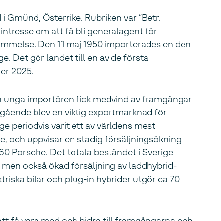
i Gmünd, Österrike. Rubriken var ”Betr.
intresse om att få bli generalagent för
kommelse. Den 11 maj 1950 importerades en den
 Det gör landet till en av de första
der 2025.
en unga importören fick medvind av framgångar
mgående blev en viktig exportmarknad för
ge periodvis varit ett av världens mest
e, och uppvisar en stadig försäljningsökning
 460 Porsche. Det totala beståndet i Sverige
a, men också ökad försäljning av laddhybrid-
iska bilar och plug-in hybrider utgör ca 70
 att få vara med och bidra till framgångarna och