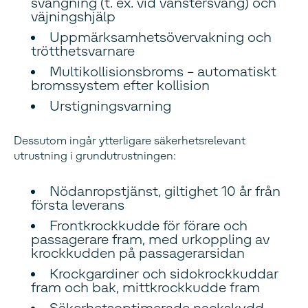
svängning (t. ex. vid vänstersväng) och
väjningshjälp
Uppmärksamhetsövervakning och
trötthetsvarnare
Multikollisionsbroms – automatiskt
bromssystem efter kollision
Urstigningsvarning
Dessutom ingår ytterligare säkerhetsrelevant
utrustning i grundutrustningen:
Nödanropstjänst, giltighet 10 år från
första leverans
Frontkrockkudde för förare och
passagerare fram, med urkoppling av
krockkudden på passagerarsidan
Krockgardiner och sidokrockkuddar
fram och bak, mittkrockkudde fram
Säkerhetsoptimerade nackskydd