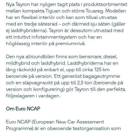
Nya Tayron har nyligen tagit plats i produktsortimentet
mellan kompakta Tiguan och större Touareg. Modellen
har en flexibel interiör och kan som tillval utrustas
med en tredje sätesrad – och därmed sju säten (gäller
ej laddhybriderna). Tayron är dessutom utrustad med
ett intuitivt infotainmentsystem och har en
högklassig interiör på premiumnivå.
Den nya allroundbilen finns som bensinare, diesel,
mildhybrid och laddhybrid. Laddhybriderna har en
lång räckvidd på enbart el, upp till cirka 125 km
beroende på version. Ett generöst bagageutrymme
och en släpvagnsvikt på upp till 2,5 ton (beroende på
version och konfigurering) gör Tayron till den perfekta
följeslagaren i vardagen.
Om Euro NCAP
Euro NCAP (European New Car Assessment
Programme) är en oberoende testorganisation som