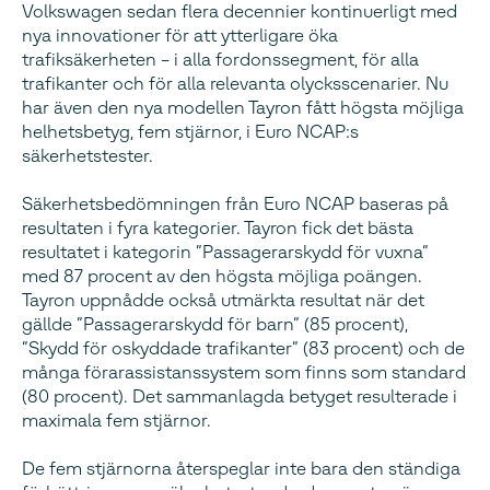
Volkswagen sedan flera decennier kontinuerligt med
nya innovationer för att ytterligare öka
trafiksäkerheten – i alla fordonssegment, för alla
trafikanter och för alla relevanta olycksscenarier. Nu
har även den nya modellen Tayron fått högsta möjliga
helhetsbetyg, fem stjärnor, i Euro NCAP:s
säkerhetstester.
Säkerhetsbedömningen från Euro NCAP baseras på
resultaten i fyra kategorier. Tayron fick det bästa
resultatet i kategorin ”Passagerarskydd för vuxna”
med 87 procent av den högsta möjliga poängen.
Tayron uppnådde också utmärkta resultat när det
gällde ”Passagerarskydd för barn” (85 procent),
”Skydd för oskyddade trafikanter” (83 procent) och de
många förarassistanssystem som finns som standard
(80 procent). Det sammanlagda betyget resulterade i
maximala fem stjärnor.
De fem stjärnorna återspeglar inte bara den ständiga