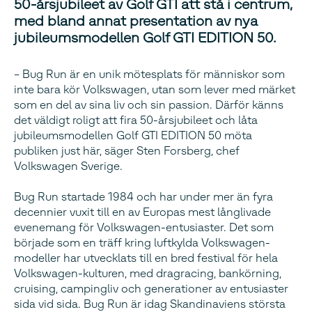
50-årsjubileet av Golf GTI att stå i centrum,
med bland annat presentation av nya
jubileumsmodellen Golf GTI EDITION 50.
– Bug Run är en unik mötesplats för människor som
inte bara kör Volkswagen, utan som lever med märket
som en del av sina liv och sin passion. Därför känns
det väldigt roligt att fira 50-årsjubileet och låta
jubileumsmodellen Golf GTI EDITION 50 möta
publiken just här, säger Sten Forsberg, chef
Volkswagen Sverige.
Bug Run startade 1984 och har under mer än fyra
decennier vuxit till en av Europas mest långlivade
evenemang för Volkswagen-entusiaster. Det som
började som en träff kring luftkylda Volkswagen-
modeller har utvecklats till en bred festival för hela
Volkswagen-kulturen, med dragracing, bankörning,
cruising, campingliv och generationer av entusiaster
sida vid sida. Bug Run är idag Skandinaviens största