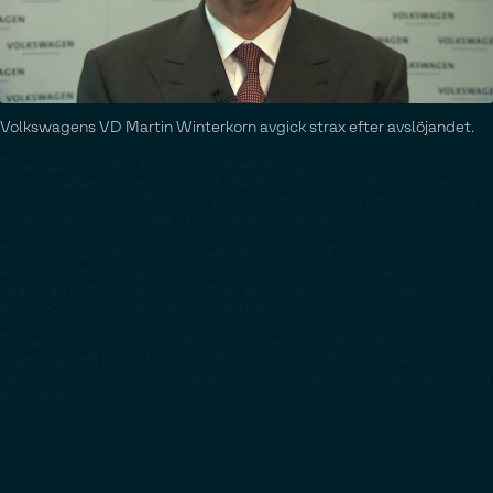
Volkswagens VD Martin Winterkorn avgick strax efter avslöjandet.
Skandalen är ett faktum och efter bara några dagar avgår
Volkswagens koncernchef Martin Winterkorn. En lång och
svår period följer för hela företaget och även den svenska
organisationen sätts i full krisberedskap.
För Volkswagen Group Sverige innebar Dieselgate, som
krisen kom att kallas, flera lärdomar bland annat efter
många möten med ministrar, polisväsende, kunder,
återförsäljare och inte minst media.
Flera olika åtgärder vidtogs och genom ett öppet och
transparent förhållningssätt lyckades VGS navigera sig
genom krisen och komma ut som en stärkt organisation på
andra sidan.