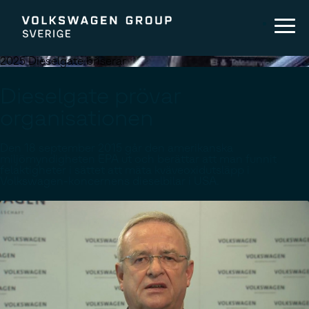
2025 Dieselgate briserar
Dieselgate prövar
organisationen
Den 18 september 2015 går den amerikanska
miljömyndigheten EPA ut och berättar att man funnit
felaktigheter i sättet att mäta kväveoxidutsläpp i
Volkswagen-koncernens dieselbilar i USA.