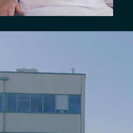
Att jobba på SVW under 70 och 80-talet